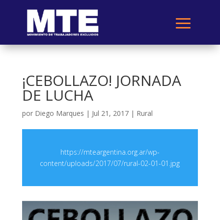
¡CEBOLLAZO! JORNADA
DE LUCHA
por
Diego Marques
|
Jul 21, 2017
|
Rural
https://mteargentina.org.ar/wp-
content/uploads/2017/07/rural-02-01-01.jpg